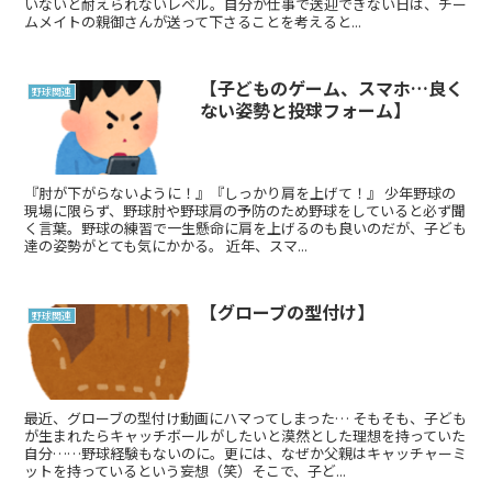
いないと耐えられないレベル。自分が仕事で送迎できない日は、チー
ムメイトの親御さんが送って下さることを考えると...
【子どものゲーム、スマホ…良く
野球関連
ない姿勢と投球フォーム】
『肘が下がらないように！』『しっかり肩を上げて！』 少年野球の
現場に限らず、野球肘や野球肩の予防のため野球をしていると必ず聞
く言葉。野球の練習で一生懸命に肩を上げるのも良いのだが、子ども
達の姿勢がとても気にかかる。 近年、スマ...
【グローブの型付け】
野球関連
最近、グローブの型付け動画にハマってしまった… そもそも、子ども
が生まれたらキャッチボールがしたいと漠然とした理想を持っていた
自分……野球経験もないのに。更には、なぜか父親はキャッチャーミ
ットを持っているという妄想（笑）そこで、子ど...