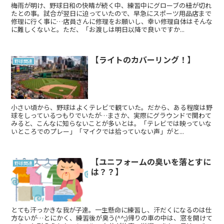
梅雨が明け、野球日和の快晴が続く中、練習中にグローブの紐が切れ
たとの事。試合が翌日に迫っていたので、早急にスポーツ用品店まで
修理に行く事に…店員さんに修理をお願いし、幸い修理自体はそんな
に難しくないと。ただ、「お渡しは明日以降で良いですか...
【ライトのカバーリング！】
野球関連
小さい頃から、野球はよくテレビで観ていた。だから、ある程度は野
球をしっているつもりでいたが…まさか、実際にグラウンドで関わて
みると、こんなに知らないことが多いとは。「テレビでは映っていな
いところでのプレー」「マイクでは拾っていない声」がと...
【ユニフォームの臭いを落とすに
野球関連
は？？】
とても汗っかきな我が子達。一生懸命に練習し、汗だくになるのは仕
方ないが…とにかく、練習後が臭う(^^;)帰りの車の中は、窓を開けて